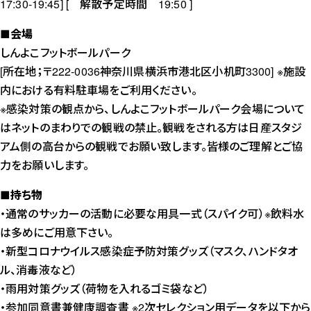
17:30-19:45] [ 解散予定時間 19:50 ]
■会場
しんよこフットボールパーク
[所在地；〒222-0036神奈川県横浜市港北区小机町3300] ※施設
内における有料駐車場をご利用ください。
※感染対策の観点から、しんよこフットボールパーク会場について
はネットのまわりでの観戦の禁止。観戦をされる方は日産スタジ
アム側の高台からの観戦でお願い致します。皆様のご理解とご協
力をお願いします。
■
持ち物
・通常のサッカーの活動に必要な用具一式（スパイク可）※飲料水
は多めにご用意下さい。
・新型コロナウイルス感染症予防対策グッズ（マスク、ハンドタオ
ル、消毒液など）
・雨用対策グッズ（荷物を入れるゴミ袋など）
・参加同意書兼健康調査書 ※2次セレクション用データを以下から