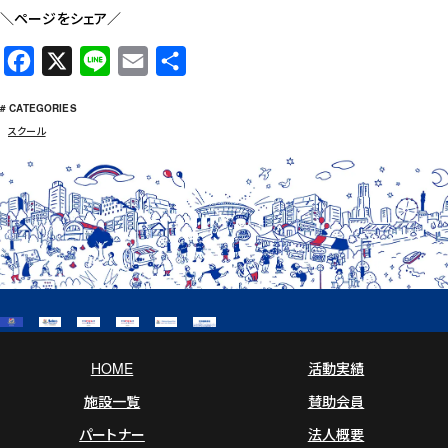
＼ページをシェア／
F
X
L
E
共
a
i
m
有
# CATEGORIES
c
n
a
スクール
e
e
i
b
l
o
o
k
HOME
活動実績
施設一覧
賛助会員
パートナー
法人概要