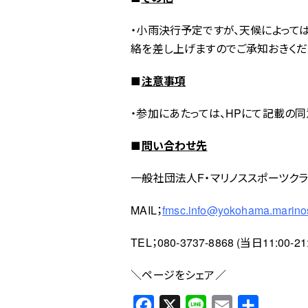
・小雨決行予定ですが、天候によって
絡を差し上げますのでご承知おきくだ
■
注意事項
・参加にあたっては、HPにて記載の
■
問い合わせ先
一般社団法人F・マリノススポーツク
MAIL；
fmsc.info@yokohama.marinos
TEL；080-3737-8868 (当日11:00-
＼ページをシェア／
F
X
L
E
共