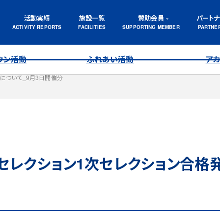
活動実績
施設一覧
賛助会員
パート
ウン活動
ふれあい活動
ア
表について_9月3日開催分
同セレクション1次セレクション合格