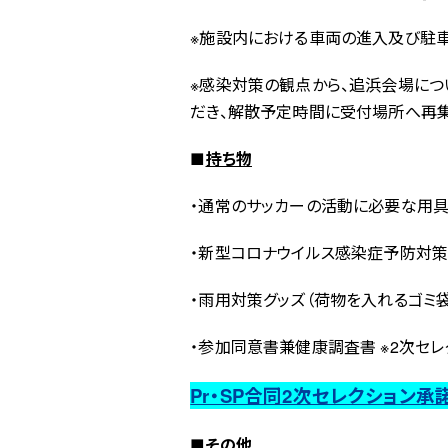
※施設内における車両の進入及び駐車
※感染対策の観点から、追浜会場に
だき、解散予定時間に受付場所へ再集
■
持ち物
・通常のサッカーの活動に必要な用具
・新型コロナウイルス感染症予防対策グ
・雨用対策グッズ（荷物を入れるゴミ
・参加同意書兼健康調査書 ※2次セ
Pr・SP合同2次セレクション承
■
その他