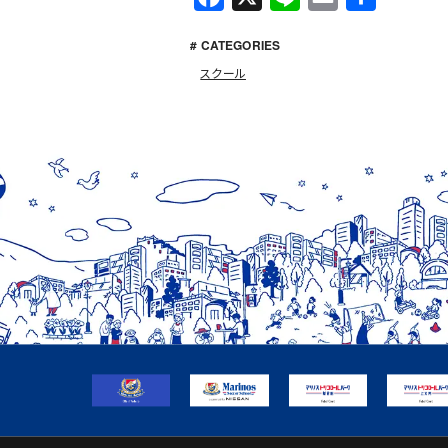
a
i
m
有
# CATEGORIES
c
n
a
スクール
e
e
i
b
l
o
o
k