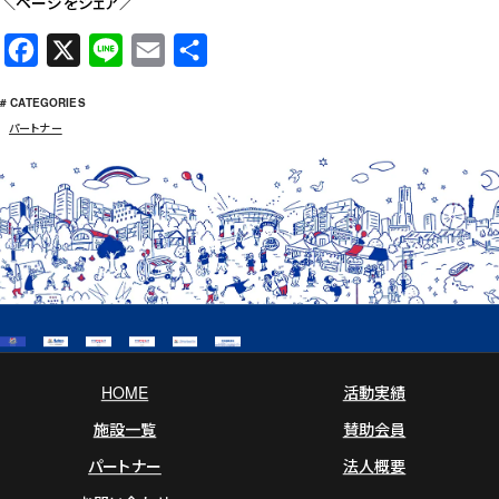
＼ページをシェア／
F
X
L
E
共
a
i
m
有
# CATEGORIES
c
n
a
パートナー
e
e
i
b
l
o
o
k
HOME
活動実績
施設一覧
賛助会員
パートナー
法人概要