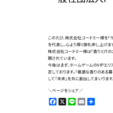
このたび、株式会社コードミー様を「サ
を代表し、心より厚く御礼申し上げま
株式会社コードミー様は「香りとITの
開されています。
今後はまず、ホームゲームのVIPエ
定しております。「最適な香りのある暮
して「未来」を共に創出してまいります
＼ページをシェア／
F
X
L
E
共
a
i
m
有