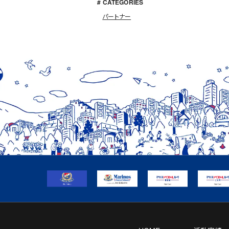
# CATEGORIES
c
n
a
パートナー
e
e
i
b
l
o
o
k