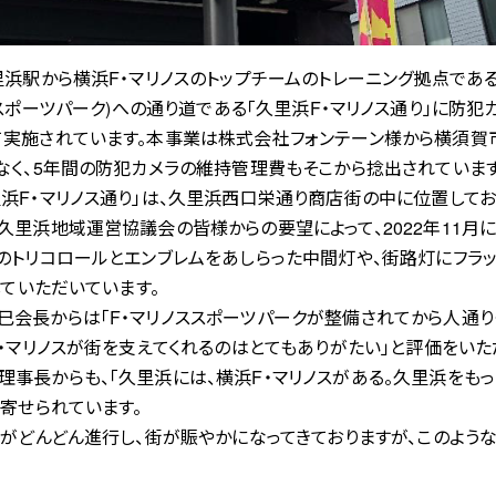
横浜F・マリノスのトップチームのトレーニング拠点である「F・Marinos 
・マリノススポーツパーク)への通り道である「久里浜F・マリノス通り」に
て実施されています。本事業は株式会社フォンテーン様から横須賀
なく、5年間の防犯カメラの維持管理費もそこから捻出されています
F・マリノス通り」は、久里浜西口栄通り商店街の中に位置しており
久里浜地域運営協議会の皆様からの要望によって、2022年11月に
のトリコロールとエンブレムをあしらった中間灯や、街路灯にフラ
していただいています。
長からは「F・マリノススポーツパークが整備されてから人通り
F・マリノスが街を支えてくれるのはとてもありがたい」と評価をい
事長からも、「久里浜には、横浜F・マリノスがある。久里浜をもっ
寄せられています。
がどんどん進行し、街が賑やかになってきておりますが、このよう