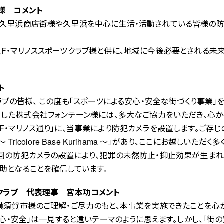
様 コメント
市久里浜商店街様や久里浜を中心に生活・活動されている皆様の
F・マリノススポーツクラブ様と供に、地域に今後必要とされる未
ト
ラブの皆様、 この度も「スポーツによる安心・安全な街づくり事業
ました株式会社フォンテーン様には、多大なご協力をいただき、心か
・マリノス通り」に、当事業により防犯カメラを設置します。ご存じの
 Park ～ Tricolore Base Kurihama ～」があり、ここにお越
回の防犯カメラの設置により、犯罪の未然防止・抑止効果が生まれ
助となることを確信しています。
クラブ 代表理事 宮本功コメント
横須賀市様のご理解・ご尽力のもと、本事業を実施できたことを心
安心・安全」は一見すると遠いテーマのように思えます。しかし、「街