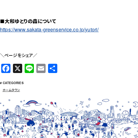
■大和ゆとりの森について
https://www.sakata-greenservice.co.jp/yutori/
＼ページをシェア／
F
X
L
E
共
a
i
m
有
# CATEGORIES
c
n
a
ホームタウン
e
e
i
b
l
o
o
k