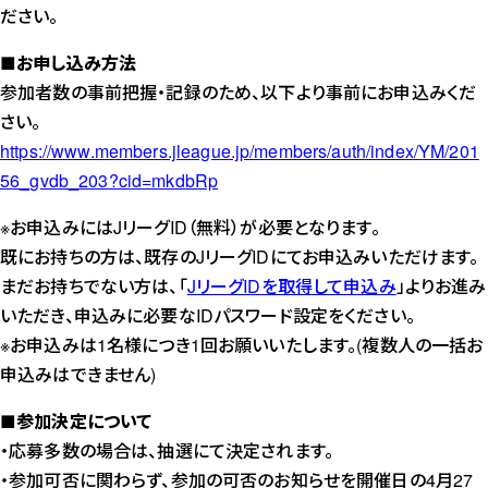
ださい。
■お申し込み方法
参加者数の事前把握・記録のため、以下より事前にお申込みくだ
さい。
https://www.members.jleague.jp/members/auth/index/YM/201
56_gvdb_203?cid=mkdbRp
※お申込みにはJリーグID（無料）が必要となります。
既にお持ちの方は、既存のJリーグIDにてお申込みいただけます。
まだお持ちでない方は、「
JリーグIDを取得して申込み
」よりお進み
いただき、申込みに必要なIDパスワード設定をください。
※お申込みは1名様につき1回お願いいたします。(複数人の一括お
申込みはできません)
■参加決定について
・応募多数の場合は、抽選にて決定されます。
・参加可否に関わらず、参加の可否のお知らせを開催日の4月27