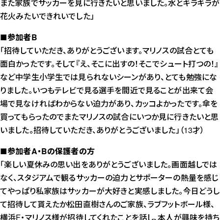
また家族でサッカーを見に行きたいと思いました。水とキラキラが
花火みたいできれいでした」
■参加者B
「招待していただき、ありがとうございます。マリノスの試合とても
面白かったです。そして『え、そこに出すの！そこでシュート打つの！』
など中学生小学生では見られないシーンがあり、とても勉強にな
りました。いつもテレビで見る選手を間近で見ることが出来て会
場で見なければわからない迫力があり、カッコよかったです。傘を
買ってもらったのでまたマリノスの試合にいつか見に行きたいと思
いました。招待していただき、ありがとうございました」（13才）
■参加者A・Bの保護者の方
「楽しい夏休みの思い出をありがとうございました。画面越しでは
なく、スタジアムで観るサッカーの迫力とサポーターの熱量を感じ
てやっぱり私家族はサッカーが大好きと実感しました。今日どうし
て招待して貰えたか松田直樹さんのご家族、ラブフットボール様、
横浜F・マリノス様が招待してくれたことを話し、本人が興味を持ち