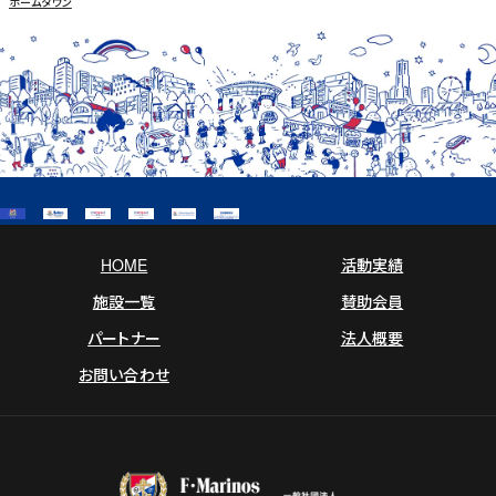
ホームタウン
e
e
i
b
l
o
o
k
HOME
活動実績
施設一覧
賛助会員
パートナー
法人概要
お問い合わせ