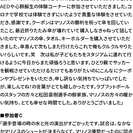
AEDや心肺蘇生の体験コーナーに参加させていただきました。コ
ロナで学校では体験できずにいたようで貴重な体験をさせていた
だき、感謝です。クーポンはマリノスの勝利を祝って傘を回してい
たこと、最近折りたたみ傘が壊れていて購入しなきゃねって話して
いたのでマリノスの傘、タオル、キーホルダーを購入させていただ
きました。傘喜んで次もしまた行けたらこれで俺もクルクルやりた
い！らしいです。笑 次は私が子どもたちをスタジアムに連れて行
けるように今日からまた頑張ろうと思います。ひとり親でサッカー
を観戦させていただけるだけでもありがたいのにこんなにクーポ
ンやプレゼントをいただき、申し訳ない気持ちでいっぱいでした
が、楽しんでね！の言葉がとても嬉しかったです。ラブフットボール
のスタッフの方々と松田直樹選手の御家族、マリノスの方々の暖か
い気持ち、とても幸せな時間でした。ありがとうございました」
■参加者C
「選手登場の時の水と光の演出がすごかったです。試合は、なかな
かマリノスのシュートが決まらなくて、マリノス優勢だったのに同点