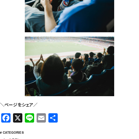
＼ページをシェア／
F
X
L
E
共
a
i
m
有
# CATEGORIES
c
n
a