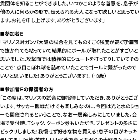
貴団体を知ることができました。いつかこのような善意を、息子が
他の人に何らかの形で、伝えられる大人になって欲しいと思ってい
ます。お礼を申し上げます。ありがとうございます」
■参加者E
「マリノス対ガンバ大阪の試合を見てものすごく強度が高く守備面
で抜かれても粘っていて結果的にボールが取れたことがすごいと
思いました。攻撃面では積極的にシュートを打ってりしていてその
ことで1点目こぼれ球を詰めていたことでゴールに繋がったので
いいと思いました！ありがとうございます！」（13歳）
■参加者Eの保護者の方
「この度は、マリノスの試合に御招待していただき、ありがとうござ
います。サッカー観戦だけでも楽しみなのに、今回は光と水のショ
ーも開催されるということで、なお一層楽しみにしていました。会
場で受付時、Tシャツ、クーポン券もいただき、プレゼントの多さに
ビックリしました！我慢せず好きな物を買える！息子の目がキラキ
ラしてました(笑)美味しいカキ氷を食べながらの大好きなサッカ