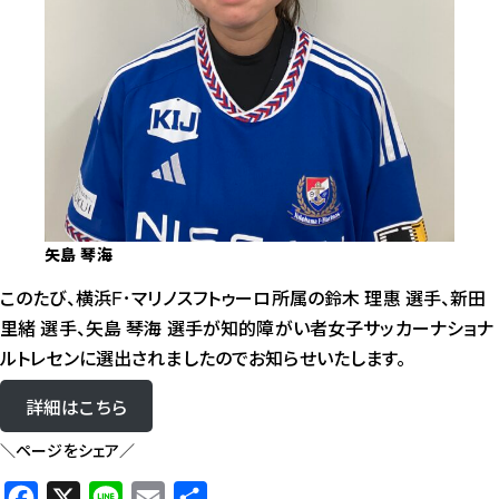
矢島 琴海
このたび、横浜F･マリノスフトゥーロ所属の鈴木 理惠 選手、新田
里緒 選手、矢島 琴海 選手が知的障がい者女子サッカーナショナ
ルトレセンに選出されましたのでお知らせいたします。
詳細はこちら
＼ページをシェア／
F
X
L
E
共