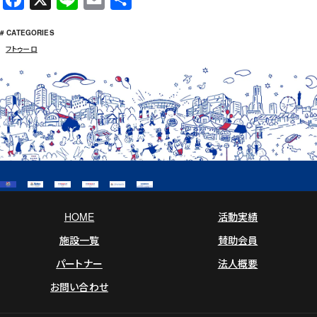
a
i
m
有
# CATEGORIES
c
n
a
フトゥーロ
e
e
i
b
l
o
o
k
HOME
活動実績
施設一覧
賛助会員
パートナー
法人概要
お問い合わせ