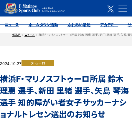
ニュース
ホームタウン活動
ふれあい活動
アカデミー
サ
HOME
ニュース
横浜F・マリノスフトゥーロ所属 鈴木 理惠 選手、新田 里緒 選手、矢島
2024.10.27
フトゥーロ
横浜F・マリノスフトゥーロ所属 鈴木
理惠 選手、新田 里緒 選手、矢島 琴海
選手 知的障がい者女子サッカーナシ
ョナルトレセン選出のお知らせ