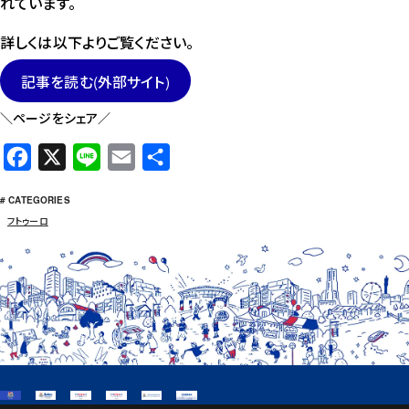
れています。
詳しくは以下よりご覧ください。
記事を読む(外部サイト)
＼ページをシェア／
F
X
L
E
共
a
i
m
有
# CATEGORIES
c
n
a
フトゥーロ
e
e
i
b
l
o
o
k