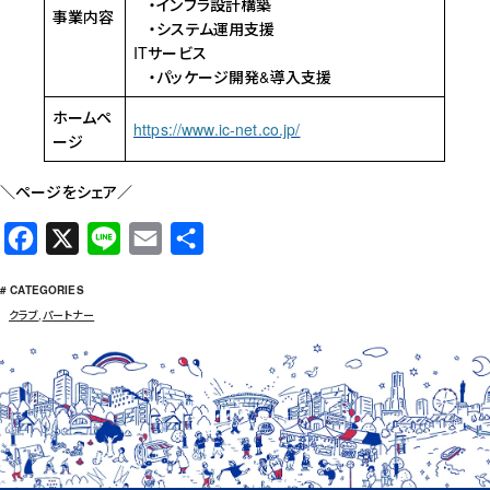
・インフラ設計構築
事業内容
・システム運用支援
ITサービス
・パッケージ開発&導入支援
ホームペ
https://www.ic-net.co.jp/
ージ
＼ページをシェア／
F
X
L
E
共
a
i
m
有
# CATEGORIES
c
n
a
クラブ
,
パートナー
e
e
i
b
l
o
o
k