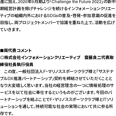
進に加え、2020年9月期より「Challenge the Future 2022」の新中
期経営計画を掲げチャレンジを続けるインフォメーションクリエー
ティブの組織内外におけるSDGsの普及・啓発・参加意識の促進を
目指し、両プロジェクトメンバーで協議を重ねた上で、活動を広げ
ていきます。
■両代表コメント
◎株式会社インフォメーションクリエーティブ 齋藤良二代表取
締役社長執行役員
この度、一般社団法人F・マリノススポーツクラブ様と「サステナ
ブルDX推進パートナーシップ」契約を締結させていただくことと
なり大変嬉しく思います。当社の経営理念の一つに情報処理のサ
ービスを以て社会に奉仕するというものがございます。今回のパ
ートナーシップを結ぶことでF・マリノススポーツクラブ様とITソリ
ューションを通して、持続可能な社会の実現において共に参る所
存です。