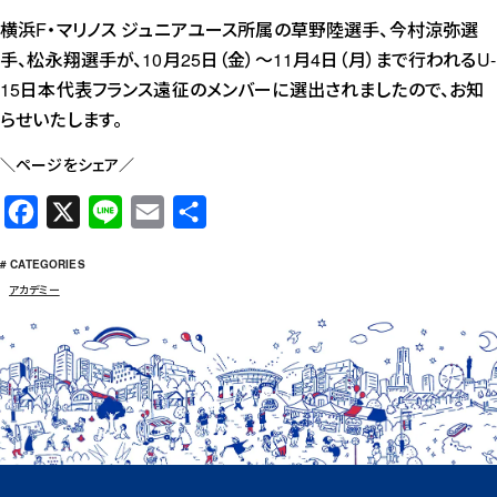
横浜F・マリノス ジュニアユース所属の草野陸選手、今村涼弥選
手、松永翔選手が、10月25日（金）～11月4日（月）まで行われるU-
15日本代表フランス遠征のメンバーに選出されましたので、お知
らせいたします。
＼ページをシェア／
F
X
L
E
共
a
i
m
有
# CATEGORIES
c
n
a
アカデミー
e
e
i
b
l
o
o
k