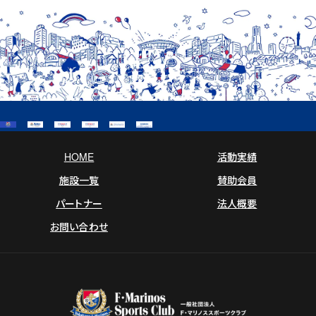
e
e
i
b
l
o
o
k
HOME
活動実績
施設一覧
賛助会員
パートナー
法人概要
お問い合わせ