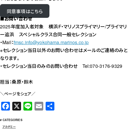
同意事項はこちら
■お問い合わせ
2025年度加入者対象 横浜Ｆ・マリノスプライマリー/プライマリ
ー追浜 スペシャルクラス合同一般セレクション
・Mail：
fmsc.info@yokohama.marinos.co.jp
※セレクション当日以外のお問い合わせはメールのご連絡のみと
なります。
・セレクション当日のみのお問い合わせ Tel:070-3176-9329
担当：桑原・鈴木
＼ページをシェア／
F
X
L
E
共
a
i
m
有
# CATEGORIES
c
n
a
アカデミー