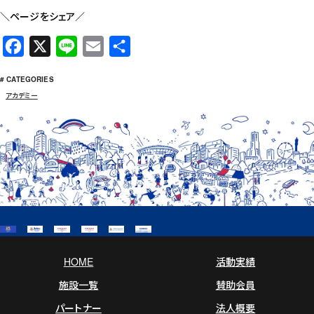
＼ページをシェア／
F
X
L
E
共
a
i
m
有
# CATEGORIES
c
n
a
アカデミー
e
e
i
b
l
o
o
k
HOME
活動実績
施設一覧
賛助会員
パートナー
法人概要