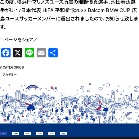
この度、横浜F・マリノスユース所属の畑野優真選手、池田春汰選
手がU-17日本代表 HiFA 平和祈念2022 Balcom BMW CUP 広
島ユースサッカーメンバーに選出されましたので、お知らせ致しま
す。
＼ページをシェア／
F
X
L
E
共
a
i
m
有
# CATEGORIES
c
n
a
アカデミー
e
e
i
b
l
o
o
k