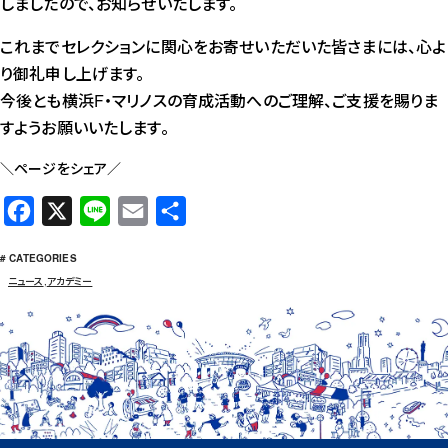
しましたので、お知らせいたします。
これまでセレクションに関心をお寄せいただいた皆さまには、心よ
り御礼申し上げます。
今後とも横浜F・マリノスの育成活動へのご理解、ご支援を賜りま
すようお願いいたします。
＼ページをシェア／
F
X
L
E
共
a
i
m
有
# CATEGORIES
c
n
a
ニュース
,
アカデミー
e
e
i
b
l
o
o
k