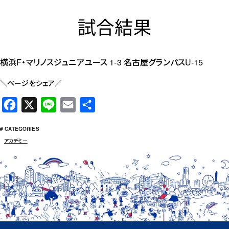
試合結果
横浜F・マリノスジュニアユース 1-3 名古屋グランパスU-15
＼ページをシェア／
F
X
L
E
共
a
i
m
有
# CATEGORIES
c
n
a
アカデミー
e
e
i
b
l
o
o
k