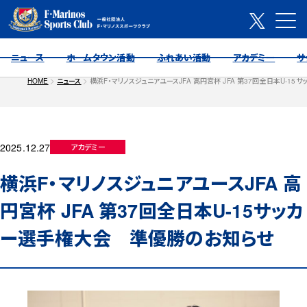
ニュース
ホームタウン活動
ふれあい活動
アカデミー
サ
HOME
ニュース
横浜F・マリノスジュニアユースJFA 高円宮杯 JFA 第37回全日本U-
2025.12.27
アカデミー
横浜F・マリノスジュニアユースJFA 高
円宮杯 JFA 第37回全日本U-15サッカ
ー選手権大会 準優勝のお知らせ