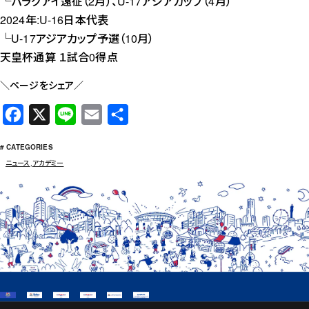
└パラグアイ遠征（2月）、U-17アジアカップ（4月）
2024年:U-16日本代表
└U-17アジアカップ予選（10月）
天皇杯通算 １試合0得点
＼ページをシェア／
F
X
L
E
共
a
i
m
有
# CATEGORIES
c
n
a
ニュース
,
アカデミー
e
e
i
b
l
o
o
k