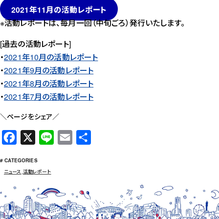
2021年11月の活動レポート
※活動レポートは、毎月一回（中旬ごろ）発行いたします。
[過去の活動レポート]
・
2021年10月の活動レポート
・
2021年9月の活動レポート
・
2021年8月の活動レポート
・
2021年7月の活動レポート
＼ページをシェア／
F
X
L
E
共
a
i
m
有
# CATEGORIES
c
n
a
ニュース
,
活動レポート
e
e
i
b
l
o