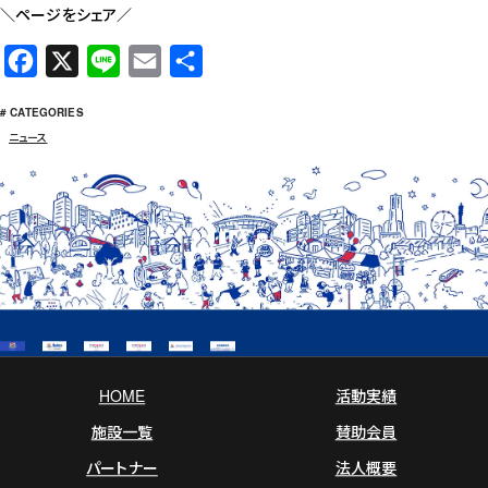
＼ページをシェア／
F
X
L
E
共
a
i
m
有
# CATEGORIES
c
n
a
ニュース
e
e
i
b
l
o
o
k
HOME
活動実績
施設一覧
賛助会員
パートナー
法人概要