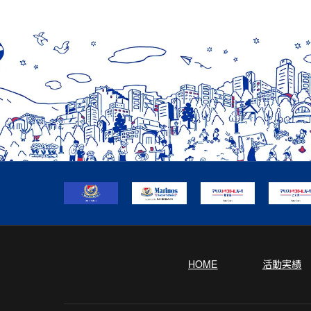
b
l
o
o
k
HOME
活動実績