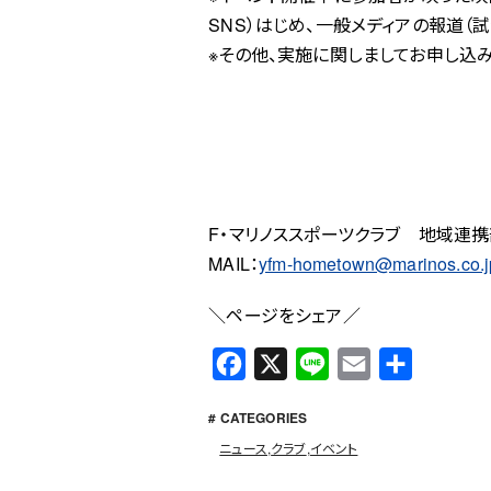
SNS）はじめ、一般メディアの報道（
※その他、実施に関しましてお申し込
F・マリノススポーツクラブ 地域連
MAIL：
yfm-hometown@marinos.co.j
＼ページをシェア／
F
X
L
E
共
a
i
m
有
# CATEGORIES
c
n
a
ニュース
,
クラブ
,
イベント
e
e
i