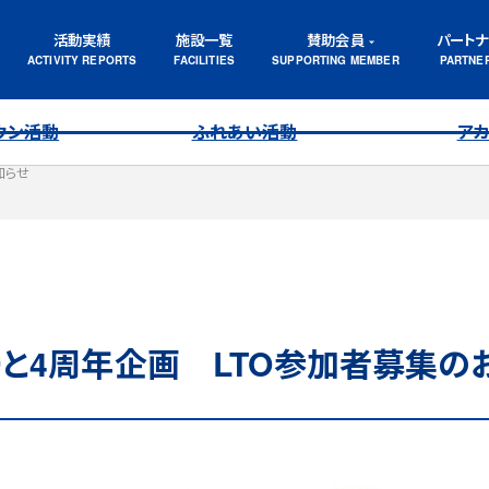
活動実績
施設一覧
賛助会員
パート
ウン活動
ふれあい活動
ア
知らせ
ーと4周年企画 LTO参加者募集の