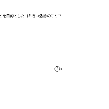
。
することを目的としたゴミ拾い活動のことで
②9