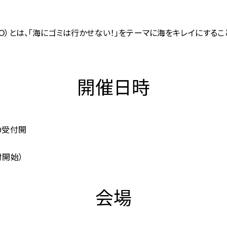
す
（通称：LTO）とは、「海にゴミは行かせない！」をテーマに海をキレイに
開催日時
30受付開
） 
受付開始）
会場