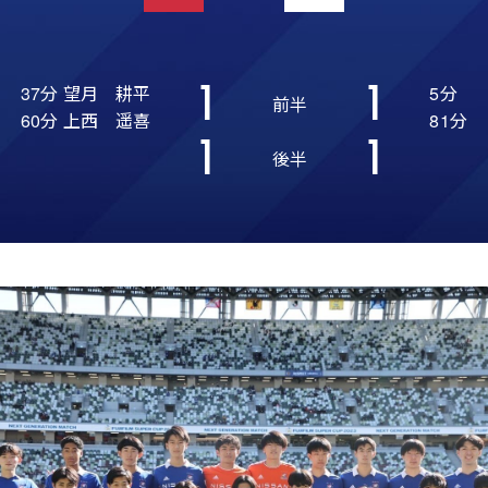
1
1
37分 望月 耕平
5分
前半
60分 上西 遥喜
81分
1
1
後半