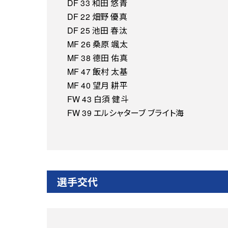
DF 33 和田 悠青
DF 22 畑野 優真
DF 25 池田 春汰
MF 26 桑原 颯太
MF 38 德田 佑真
MF 47 飯村 太基
MF 40 望月 耕平
FW 43 白須 健斗
FW 39 エルシャターブ ブライト海
選手交代