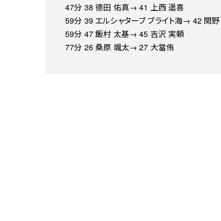
47分 38 德田 佑真→ 41 上西 遥喜
59分 39 エルシャターブ ブライト海→ 42 関野
59分 47 飯村 太基→ 45 吉沢 実頼
77分 26 桑原 颯太→ 27 大當侑