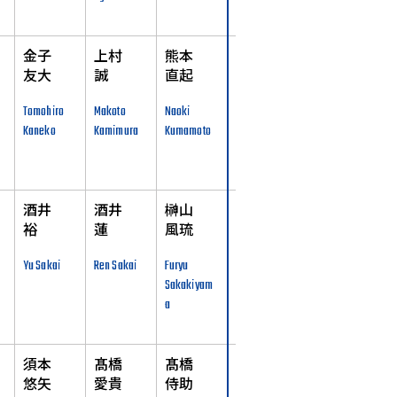
金子
上村
熊本
友大
誠
直起
Tomohiro
Makoto
Naoki
Kaneko
Kamimura
Kumamoto
酒井
酒井
榊山
裕
蓮
風琉
Yu Sakai
Ren Sakai
Furyu
Sakakiyam
a
須本
髙橋
髙橋
悠矢
愛貴
侍助