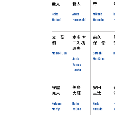
圭太
新太
帝
Keita
Arata
Mikado
k
Hattori
Hamasaki
Hamada
文 聖
本多 ヤ
前久
樹
ニス 樹
保 伶
理央
Masaki Bun
Satoshi
R
Jurio
MaeKubo
Yanisu
Honda
守屋
矢島
安田
克未
大輝
圭汰
Katsumi
Daiki
Keita
Moriya
Yajima
Yasuda