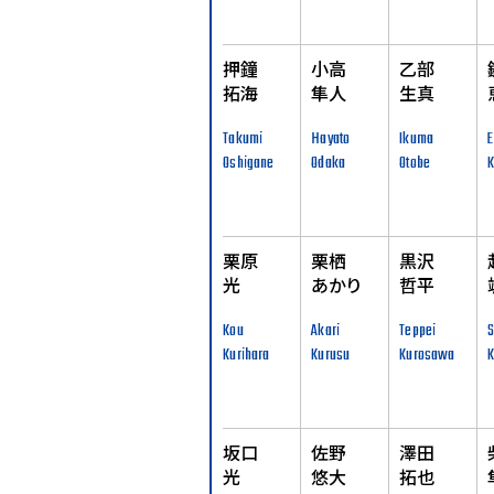
押鐘
小高
乙部
拓海
隼人
生真
Takumi
Hayato
Ikuma
Oshigane
Odaka
Otobe
栗原
栗栖
黒沢
光
あかり
哲平
Kou
Akari
Teppei
Kurihara
Kurusu
Kurosawa
K
坂口
佐野
澤田
光
悠大
拓也