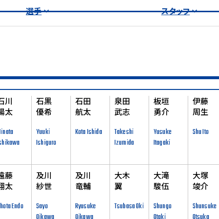
選手
スタッフ
石川
石黒
石田
泉田
板垣
伊藤
陽太
優希
航太
武志
勇介
周生
inata
Yuuki
Kota Ishida
Takeshi
Yusuke
Shu Ito
shikawa
Ishiguro
Izumida
Itagaki
遠藤
及川
及川
大木
大滝
大塚
翔太
紗世
竜輔
翼
駿伍
竣介
hota Endo
Sayo
Ryusuke
Tsubasa Oki
Shungo
Shunsuke
Oikawa
Oikawa
Otaki
Otsuka