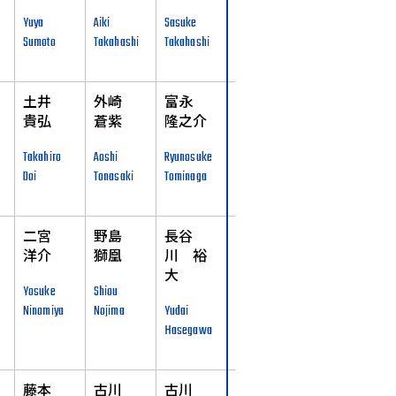
Yuya
Aiki
Sasuke
Sumoto
Takahashi
Takahashi
土井
外崎
富永
貴弘
蒼紫
隆之介
Takahiro
Aoshi
Ryunosuke
Doi
Tonasaki
Tominaga
二宮
野島
長谷
洋介
獅凰
川 裕
大
Yosuke
Shiou
Ninomiya
Nojima
Yudai
Hasegawa
藤本
古川
古川