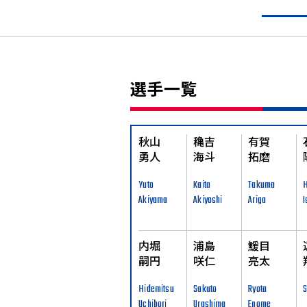
選手一覧
秋山
穐吉
有賀
勇人
海斗
拓磨
Yuto
Kaito
Takuma
H
Akiyama
Akiyoshi
Ariga
I
内堀
浦島
鰀目
嗣円
咲仁
亮太
Hidemitsu
Sakuto
Ryota
S
Uchibori
Urashima
Enome