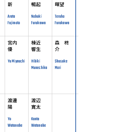
新
暢起
暉望
Arata
Nobuki
Teruho
Fujimoto
Furukawa
Furukawa
宮内
棟近
森 柊
優
響生
介
Yu Miyauchi
Hibiki
Shusuke
Munechika
Mori
渡邊
渡辺
陽
寛太
Yo
Kanta
Watanabe
Watanabe