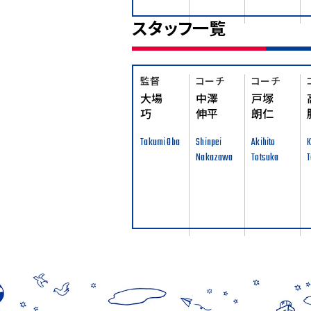
スタッフ一覧
監督
コーチ
コーチ
大場
中澤
戸塚
巧
伸平
朗仁
Takumi Oba
Shinpei
Akihito
K
Nakazawa
Totsuka