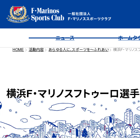
ニュース
ホームタ
HOME
活動内容
あらゆる人に、スポーツを〜ふれあい
横浜F・マリノス
横浜F・マリノスフトゥーロ選手