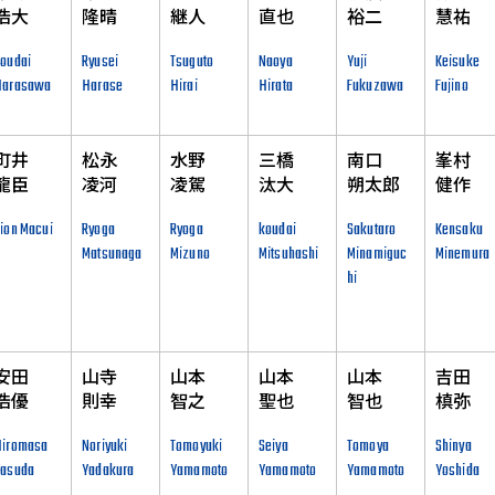
浩大
隆晴
継人
直也
裕二
慧祐
oudai
Ryusei
Tsuguto
Naoya
Yuji
Keisuke
Harasawa
Harase
Hirai
Hirata
Fukuzawa
Fujino
町井
松永
水野
三橋
南口
峯村
龍臣
凌河
凌駕
汰大
朔太郎
健作
ion Macui
Ryoga
Ryoga
koudai
Sakutaro
Kensaku
Matsunaga
Mizuno
Mitsuhashi
Minamiguc
Minemura
hi
安田
山寺
山本
山本
山本
吉田
浩優
則幸
智之
聖也
智也
槙弥
Hiromasa
Noriyuki
Tomoyuki
Seiya
Tomoya
Shinya
Yasuda
Yadakura
Yamamoto
Yamamoto
Yamamoto
Yoshida