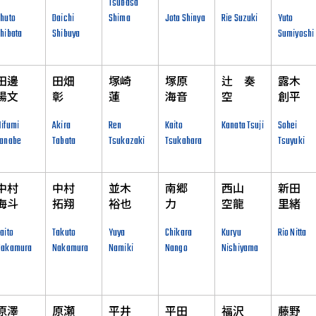
Tsubasa
huto
Daichi
Shima
Jota Shinya
Rie Suzuki
Yuto
hibata
Shibuya
Sumiyoshi
田邊
田畑
塚崎
塚原
辻 奏
露木
陽文
彰
蓮
海音
空
創平
ifumi
Akira
Ren
Kaito
Kanata Tsuji
Sohei
Tanabe
Tabata
Tsukazaki
Tsukahara
Tsuyuki
中村
中村
並木
南郷
西山
新田
海斗
拓翔
裕也
力
空龍
里緒
aito
Takuto
Yuya
Chikara
Kuryu
Rio Nitta
Nakamura
Nakamura
Namiki
Nango
Nishiyama
原澤
原瀬
平井
平田
福沢
藤野