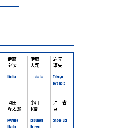
伊藤
伊藤
岩元
宇汰
大翔
琢矢
Uta Ito
Hiroto Ito
Takuya
Iwamoto
岡田
小川
沖 省
隆太郎
和訓
吾
Ryutaro
Kazunori
Shogo Oki
Okada
Ogawa