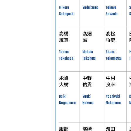
Hikaru
Yudai Sano
Takuya
S
Sakaguchi
Sawada
S
高橋
髙畑
髙松
統真
誠
将吏
Touma
Makoto
Shouri
H
Takahashi
Takahata
Takamatsu
永嶋
中野
中村
大樹
佑貴
良幸
Daiki
Yuuki
Yoshiyuki
K
Nagashima
Nakano
Nakamura
服部
濱崎
濱田