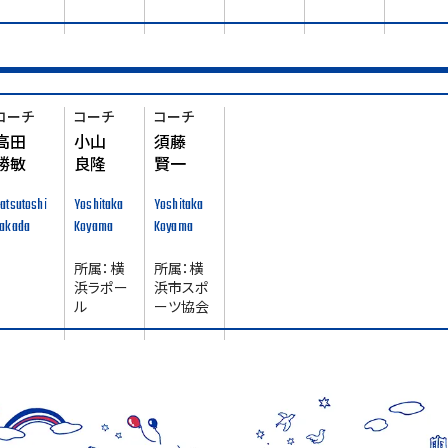
コーチ
コーチ
コーチ
高田
小山
須藤
勝敏
良隆
賢一
atsutoshi
Yoshitaka
Yoshitaka
Takada
Koyama
Koyama
所属：横
所属：横
浜ラポー
浜市スポ
ル
ーツ協会