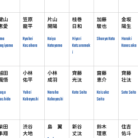
鍵山
笠原
片山
桂巻
加藤
金坂
恵愛
龍平
開陽
日和
駿也
陽生
Ema
Ryuhei
Kaiyo
Hiyori
Shunya Kato
Haruki
Kagiyama
Kasahara
Katayama
Katsuramak
Kanesaka
i
越田
小林
小林
齊藤
齋藤
齊藤
颯悟
佑平
成羽
光汰
恵介
壮汰
Sogo
Yuhei
Naruha
Kota Saito
Keisuke
Sota Saito
oshida
Kobayashi
Kobayashi
Saito
柴田
渋谷
島 翼
新谷
鈴木
住吉
隼翔
大地
丈汰
理恵
佑斗