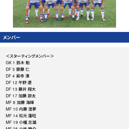
メンバー
＜スターティングメンバー＞
GK 1 鈴木 魁
DF 3 齋藤 仁
DF 4 奥寺 湊
DF 12 平野 遼
DF 13 藤井 翔大
DF 17 加藤 諒太
MF 8 加藤 海輝
MF 10 内藤 澄夢
MF 14 松元 蓮旺
MF 19 小幡 志雄
MF 25 小林 瞭介