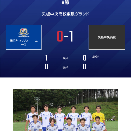
8節
矢板中央高校東泉グランド
0
-1
矢板中央高校
横浜F・マリノス ユ
ース
1
0
20分
前半
0
0
後半