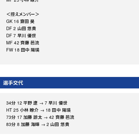
＜控えメンバー＞
GK 16 齋田 昊
DF 2 山田 悠貴
DF 7 早川 優世
MF 42 齊藤 芭流
FW 18 田中 陽瑛
選手交代
34分 12 平野 遼 → 7 早川 優世
HT 25 小林 瞭介 → 18 田中 陽瑛
73分 17 加藤 諒太 → 42 齊藤 芭流
83分 8 加藤 海輝 → 2 山田 悠貴