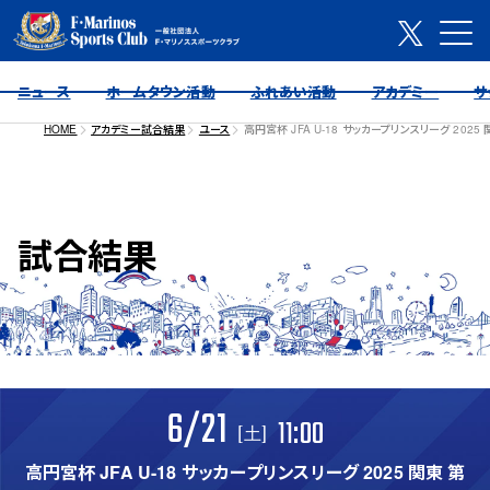
ニュース
ホームタウン活動
ふれあい活動
アカデミー
サ
HOME
アカデミー試合結果
ユース
高円宮杯 JFA U-18 サッカープリンスリーグ 2025
試合結果
6/21
11:00
[土]
高円宮杯 JFA U-18 サッカープリンスリーグ 2025 関東 第