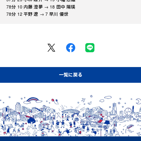
78分 10 内藤 澄夢 → 18 田中 陽瑛
78分 12 平野 遼 → 7 早川 優世
一覧に戻る