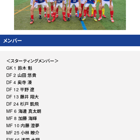
メンバー
＜スターティングメンバー＞
GK 1 鈴木 魁
DF 2 山田 悠貴
DF 4 奥寺 湊
DF 12 平野 遼
DF 13 藤井 翔大
DF 24 杉戸 凱飛
MF 6 海邊 真太朗
MF 8 加藤 海輝
MF 10 内藤 澄夢
MF 25 小林 瞭介
FW 46 浅田 大翔