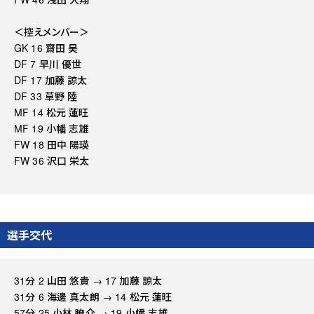
＜控えメンバー＞
GK 16 齋田 昊
DF 7 早川 優世
DF 17 加藤 諒太
DF 33 草野 陸
MF 14 松元 蓮旺
MF 19 小幡 志雄
FW 18 田中 陽瑛
FW 36 沢口 栄太
選手交代
31分 2 山田 悠貴 → 17 加藤 諒太
31分 6 海邊 真太朗 → 14 松元 蓮旺
57分 25 小林 瞭介 → 19 小幡 志雄