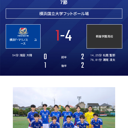
7節
横浜国立大学フットボール場
1
-4
桐蔭学園高校
横浜F・マリノス ユ
ース
0
2
54分 浅田 大翔
14, 25分 松居 聖那
前半
76, 81分 瀬尾 凌太
1
2
後半