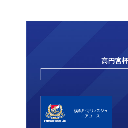
高円宮杯
横浜F・マリノスジュ
ニアユース