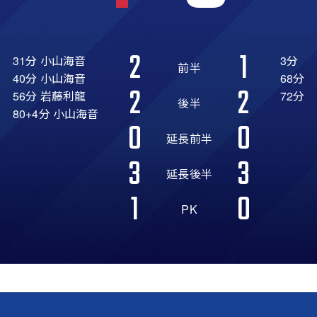
2
1
31分 小山海音
3分
前半
40分 小山海音
68分
2
2
56分 岩藤利龍
72分
後半
80+4分 小山海音
0
0
延長前半
3
3
延長後半
1
0
PK