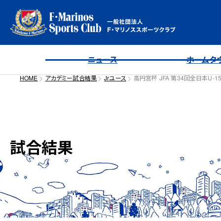
ニュース
ホームタ
HOME
アカデミー試合結果
Jrユース
高円宮杯 JFA 第34回全日本U-
試合結果