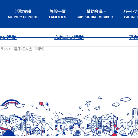
活動実績
施設一覧
賛助会員
パート
ウン活動
ふれあい活動
ア
15サッカー選手権大会 １回戦