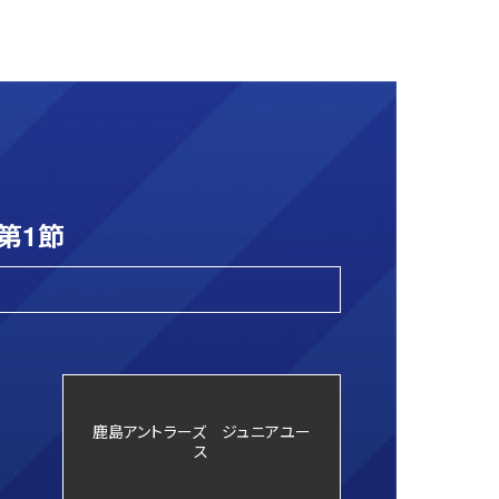
第1節
鹿島アントラーズ ジュニアユー
ス