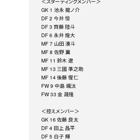
＜スターティングメンバー＞
GK 1 池永 龍ノ介
DF 2 今井 恒
DF 3 齊藤 陸斗
DF 6 永井 煌大
MF 7 山田 湊斗
MF 8 佐野 翼
MF 11 鈴木 遼
MF 13 三國 準之助
MF 14 後藤 惺仁
FW 9 中島 颯汰
FW 33 金 晟隆
＜控えメンバー＞
GK 16 佐藤 良太
DF 4 田上 昌平
DF 5 白子 輝