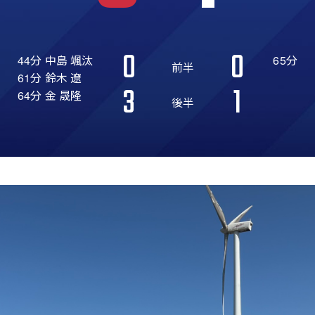
0
0
44分 中島 颯汰
65分
前半
61分 鈴木 遼
3
1
64分 金 晟隆
後半