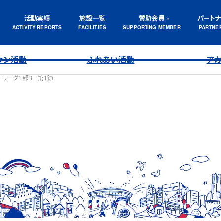
活動実績
施設一覧
賛助会員
パート
ウン活動
ふれあい活動
ア
カーリーグ1部B 第1節