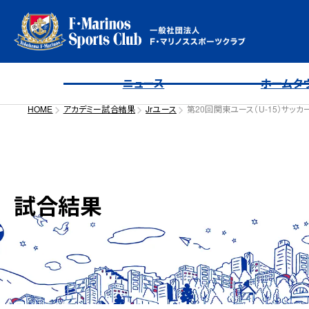
ニュース
ホームタ
HOME
アカデミー試合結果
Jrユース
第20回関東ユース（U-15）サッ
試合結果