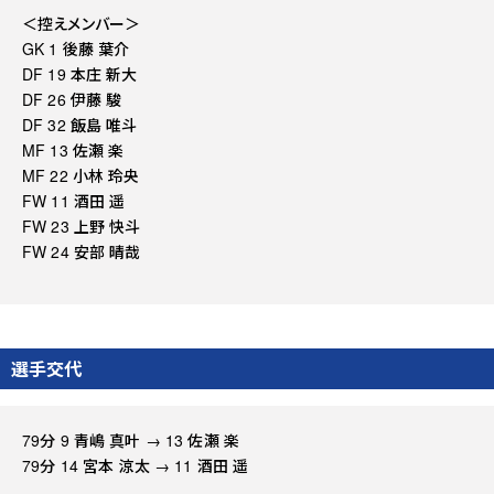
＜控えメンバー＞
GK 1 後藤 葉介
DF 19 本庄 新大
DF 26 伊藤 駿
DF 32 飯島 唯斗
MF 13 佐瀬 楽
MF 22 小林 玲央
FW 11 酒田 遥
FW 23 上野 快斗
FW 24 安部 晴哉
選手交代
79分 9 青嶋 真叶 → 13 佐瀬 楽
79分 14 宮本 涼太 → 11 酒田 遥