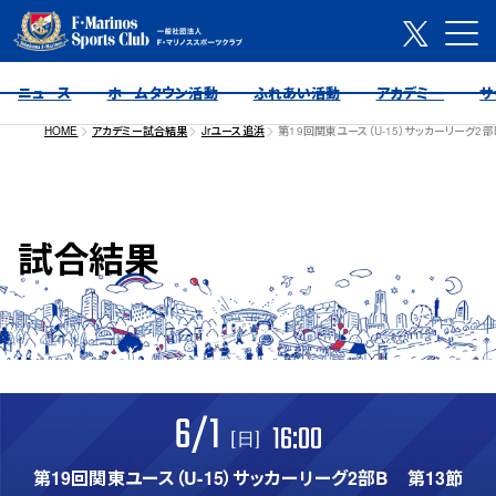
ニュース
ホームタウン活動
ふれあい活動
アカデミー
サ
HOME
アカデミー試合結果
Jrユース追浜
第19回関東ユース（U-15）サッカーリーグ2部
試合結果
6/1
16:00
[日]
第19回関東ユース（U-15）サッカーリーグ2部B 第13節