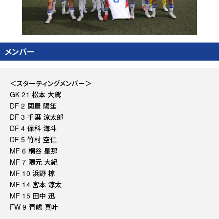
メンバー
＜スターティングメンバー＞
GK 21 松本 大駕
DF 2 関屋 陽笙
DF 3 千葉 涼太郎
DF 4 保科 海斗
DF 5 竹村 空仁
MF 6 桐⾕ 星那
MF 7 隈元 大紀
MF 10 浜野 椋
MF 14 宮本 涼太
MF 15 田中 迅
FW 9 青嶋 真叶