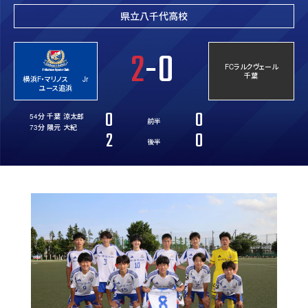
県立八千代高校
2
-0
FCラルクヴェール
千葉
横浜F・マリノス Jr
ユース追浜
0
0
54分 千葉 涼太郎
前半
73分 隈元 大紀
2
0
後半