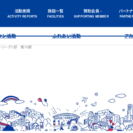
活動実績
施設一覧
賛助会員
パート
ウン活動
ふれあい活動
ア
ーリーグ1部 第10節