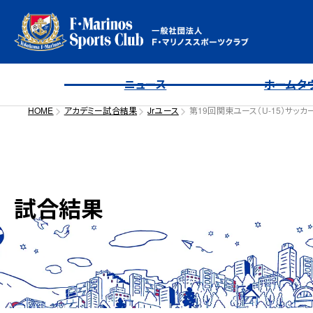
ニュース
ホームタ
HOME
アカデミー試合結果
Jrユース
第19回関東ユース（U-15）サッカ
試合結果