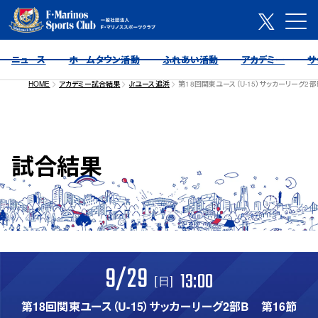
ニュース
ホームタウン活動
ふれあい活動
アカデミー
サ
HOME
アカデミー試合結果
Jrユース追浜
第18回関東ユース（U-15）サッカーリーグ2部
試合結果
9/29
13:00
[日]
第18回関東ユース（U-15）サッカーリーグ2部B 第16節