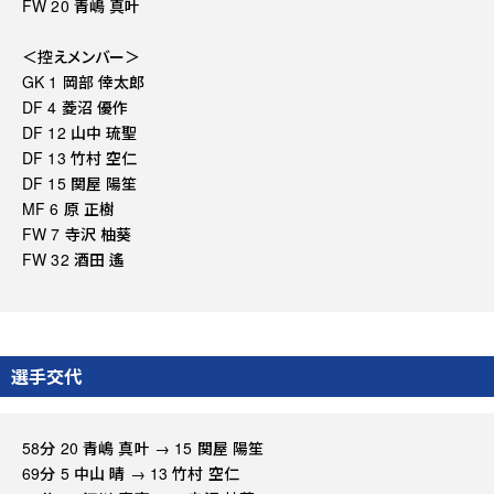
FW 20 青嶋 真叶
＜控えメンバー＞
GK 1 岡部 倖太郎
DF 4 菱沼 優作
DF 12 山中 琉聖
DF 13 竹村 空仁
DF 15 関屋 陽笙
MF 6 原 正樹
FW 7 寺沢 柚葵
FW 32 酒田 遙
選手交代
58分 20 青嶋 真叶 → 15 関屋 陽笙
69分 5 中山 晴 → 13 竹村 空仁