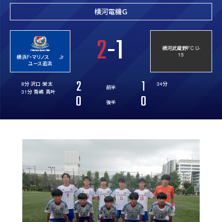
横河電機Ｇ
2
-1
横河武蔵野FC U-
15
横浜F・マリノス Jr
ユース追浜
2
1
8分 沢口 栄太
34分
前半
31分 青嶋 真叶
0
0
後半