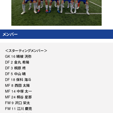
メンバー
＜スターティングメンバー＞
GK 16 晴柀 洸弥
DF 2 金丸 希陽
DF 3 桐原 柊
DF 5 中山 晴
DF 18 保科 海斗
MF 8 西田 太陽
MF 14 中塚 太一
MF 24 桐谷 星那
FW 9 沢口 栄太
FW 11 江川 慶亮