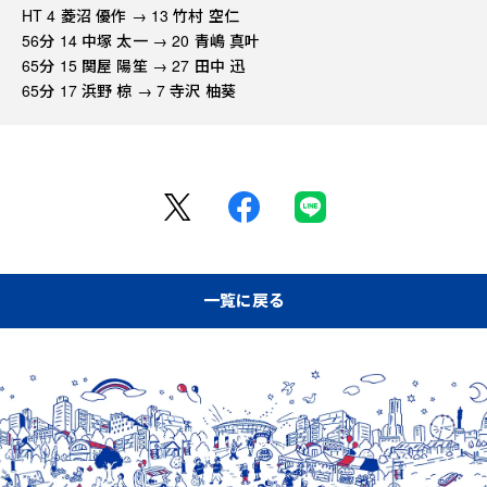
HT 4 菱沼 優作 → 13 竹村 空仁
56分 14 中塚 太一 → 20 青嶋 真叶
65分 15 関屋 陽笙 → 27 田中 迅
65分 17 浜野 椋 → 7 寺沢 柚葵
一覧に戻る