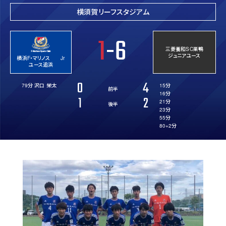
横須賀リーフスタジアム
1
-6
三菱養和SC巣鴨
ジュニアユース
横浜F・マリノス Jr
ユース追浜
0
4
79分 沢口 栄太
15分
前半
16分
1
2
21分
後半
23分
55分
80+2分