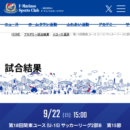
ニュース
ホームタウン活動
ふれあい活動
アカデミー
サ
HOME
アカデミー試合結果
Jrユース追浜
第18回関東ユース（U-15）サッカーリーグ2部
試合結果
9/22
15:00
[日]
第18回関東ユース（U-15）サッカーリーグ2部B 第15節