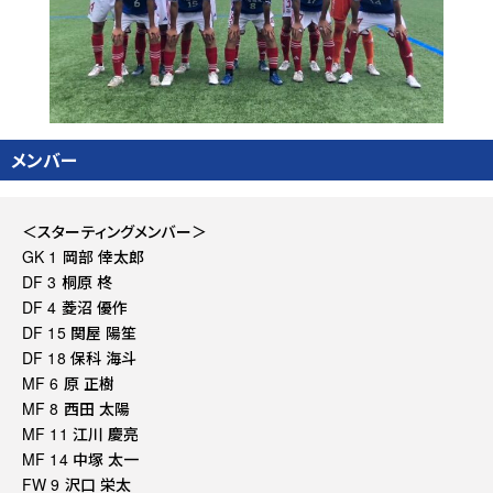
メンバー
＜スターティングメンバー＞
GK 1 岡部 倖太郎
DF 3 桐原 柊
DF 4 菱沼 優作
DF 15 関屋 陽笙
DF 18 保科 海斗
MF 6 原 正樹
MF 8 西田 太陽
MF 11 江川 慶亮
MF 14 中塚 太一
FW 9 沢口 栄太