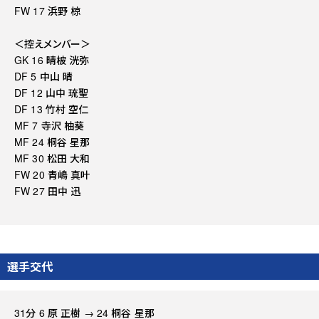
FW 17 浜野 椋
＜控えメンバー＞
GK 16 晴柀 洸弥
DF 5 中山 晴
DF 12 山中 琉聖
DF 13 竹村 空仁
MF 7 寺沢 柚葵
MF 24 桐谷 星那
MF 30 松田 大和
FW 20 青嶋 真叶
FW 27 田中 迅
選手交代
31分 6 原 正樹 → 24 桐谷 星那