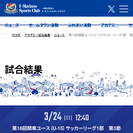
ニュース
ホームタウン活動
ふれあい活動
アカデミー
サ
HOME
アカデミー試合結果
Jrユース
第18回関東ユース（U-15）サッカーリーグ1部 第
試合結果
3/24
12:40
[日]
第18回関東ユース（U-15）サッカーリーグ1部 第3節