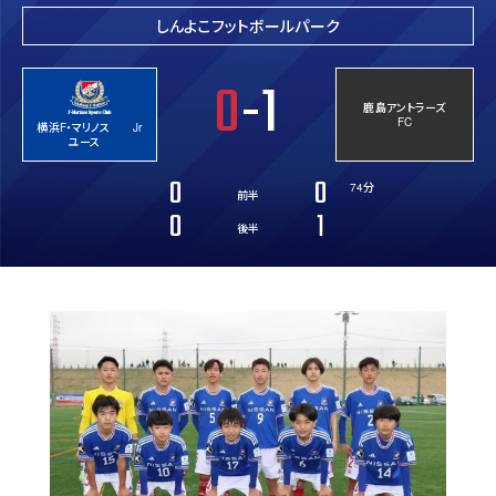
しんよこフットボールパーク
0
-1
鹿島アントラーズ
FC
横浜F・マリノス Jr
ユース
0
0
74分
前半
0
1
後半