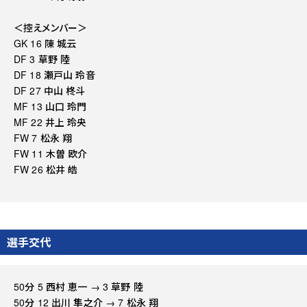
＜控えメンバー＞
GK 16 陳 城云
DF 3 草野 陸
DF 18 瀬戸山 玲音
DF 27 中山 柊斗
MF 13 山口 玲門
MF 22 井上 玲央
FW 7 松永 翔
FW 11 木曽 欧介
FW 26 松井 皓
選手交代
50分 5 西村 恵一 → 3 草野 陸
50分 12 出川 隼之介 → 7 松永 翔