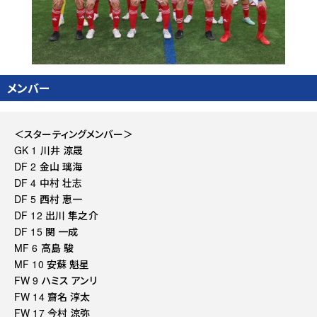
メンバー
＜スターティングメンバー＞
GK 1 川井 涼晟
DF 2 金山 璃海
DF 4 中村 壮志
DF 5 西村 恵一
DF 12 出川 隼之介
DF 15 関 一成
MF 6 高島 駿
MF 10 安蘇 魁星
FW 9 ハミス アンリ
FW 14 齋名 淳太
FW 17 今村 涼弥