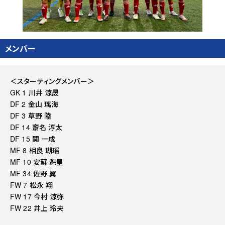
メンバー
＜スターティングメンバー＞
GK 1 川井 涼晟
DF 2 金山 璃海
DF 3 草野 陸
DF 14 齋名 淳太
DF 15 関 一成
MF 8 相良 瑚瑶
MF 10 安蘇 魁星
MF 34 佐野 翼
FW 7 松永 翔
FW 17 今村 涼弥
FW 22 井上 玲央