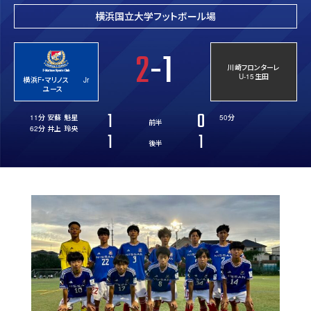
横浜国立大学フットボール場
2
-1
川崎フロンターレ
U-15生田
横浜F・マリノス Jr
ユース
1
0
11分 安蘇 魁星
50分
前半
62分 井上 玲央
1
1
後半