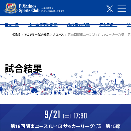
ニュース
ホームタウン活動
ふれあい活動
アカデミー
サ
HOME
アカデミー試合結果
Jrユース
第18回関東ユース（U-15）サッカーリーグ1部 第
試合結果
9/21
17:30
[土]
第18回関東ユース（U-15）サッカーリーグ1部 第15節