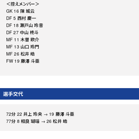
＜控えメンバー＞
GK 16 陳 城云
DF 5 西村 慶一
DF 18 瀬戸山 玲音
DF 27 中山 柊斗
MF 11 木曽 欧介
MF 13 山口 玲門
MF 26 松井 皓
FW 19 藤澤 斗亜
選手交代
72分 22 井上 玲央 → 19 藤澤 斗亜
77分 8 相良 瑚瑶 → 26 松井 皓